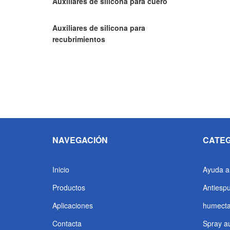
Auxiliares de silicona para cuero
Auxiliares de silicona para
recubrimientos
NAVEGACIÓN
CATEG
Inicio
Ayuda an
Productos
Antiespu
Aplicaciones
humecta
Contacta
Spray au