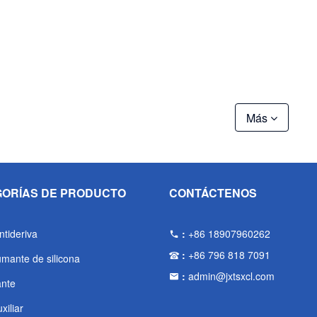
Más
ORÍAS DE PRODUCTO
CONTÁCTENOS
tideriva
:
+86 18907960262
:
+86 796 818 7091
mante de silicona
:
admin@jxtsxcl.com
nte
xiliar