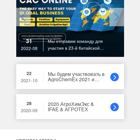
31
Мы отправим команду для
участия в 23-й Китайской
2022-08
международной выставке
пестицидов и средств защиты
растений в 2022 году.
22
Мы будем участвовать в
AgroChemEx 2021 и
2021-10
IFAE & AGROTECH
28
2020 АгроХимЭкс &
IFAE & АГРОТЕХ
2020-09
ключевое слово：