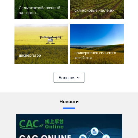
Сельскохозяйственный
силиконовые наклейки
адъювант
приверженец сельского
диспергатор
хозяйства
Больше.
Новости