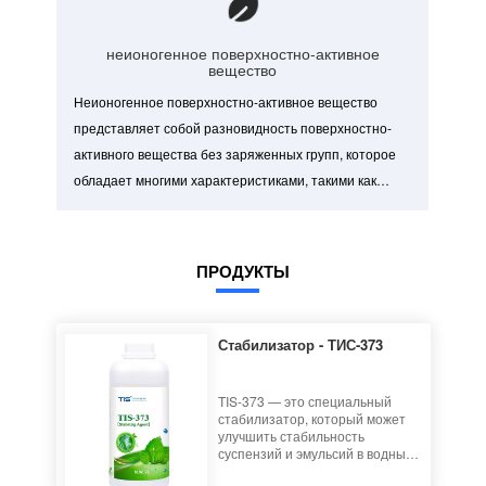
превосходное смачивание и снижение
поверхностного натяжения.
неионогенное поверхностно-активное
вещество
Неионогенное поверхностно-активное вещество
представляет собой разновидность поверхностно-
активного вещества без заряженных групп, которое
обладает многими характеристиками, такими как
температурная стабильность, инклюзивность,
хорошая воздухопроницаемость, устойчивость к
жесткой воде и пеностойкость.
ПРОДУКТЫ
Стабилизатор - ТИС-373
TIS-373 — это специальный
стабилизатор, который может
улучшить стабильность
суспензий и эмульсий в водных
составах и подходит для