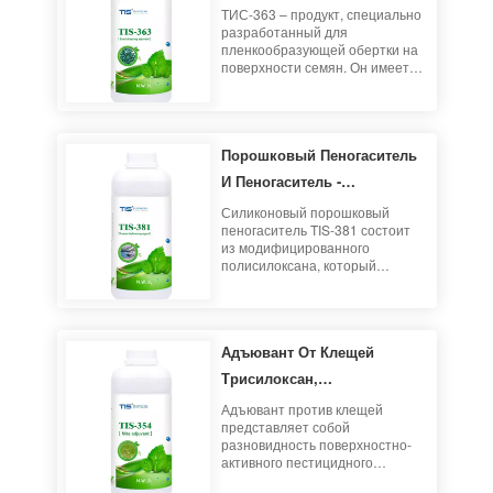
Семян Краситель Для
наполнителями, не влияя на
ТИС-363 – продукт, специально
функцию пестицидов с
разработанный для
Семян - TIS-363
покрытием.
пленкообразующей обертки на
поверхности семян. Он имеет
характеристики ярких цветов, не
легко падает и обладает
хорошими свойствами
обертывания. Это может
Порошковый Пеногаситель
улучшить диспергируемость и
стабильность семян, а также
И Пеногаситель -
полезно для прорастания
Кремнийорганическое
семян.
Силиконовый порошковый
пеногаситель TIS-381 состоит
Поверхностно-Активное
из модифицированного
Вещество ТIS-381
полисилоксана, который
является эффективным и
стабильным пеногасителем и
пеногасителем. Его отличные
пеногасящие, антипенные
Адъювант От Клещей
способности и отличная
устойчивость к высоким
Трисилоксан,
температурам делают его
Модифицированный
широко используемым в
Адъювант против клещей
пестицидах и других областях.
представляет собой
Полиэфиром - ТИС-354
разновидность поверхностно-
активного пестицидного
адъюванта на основе