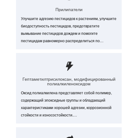
пестицидов на поверхности.
Прилипатели
Улучшите адгезию пестицидов к растениям, улучшите
биодоступность пестицидов, предотвратите
вымывание пестицидов дождем и помогите
пестицидам равномерно распределиться по
растениям.
Гептаметилтрисилоксан, модифицированный
полиалкиленоксидом
Оксид полиалкилена представляет собой полимер,
содержащий эпоксидные группы и обладающий
характеристиками хорошей адгезии, коррозионной
стойкости и износостойкости.
Гептаметилтрисилоксан представляет собой
химически и термически стабильное
кремнийорганическое соединение, обеспечивающее