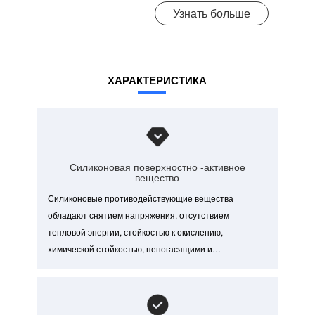
Узнать больше
ХАРАКТЕРИСТИКА
Силиконовая поверхностно -активное
вещество
Силиконовые противодействующие вещества
обладают снятием напряжения, отсутствием
тепловой энергии, стойкостью к окислению,
химической стойкостью, пеногасящими и
антипенными свойствами, хорошей совместимостью
и способностью к биологическому разложению и
подходят для увеличения растекаемости растворов